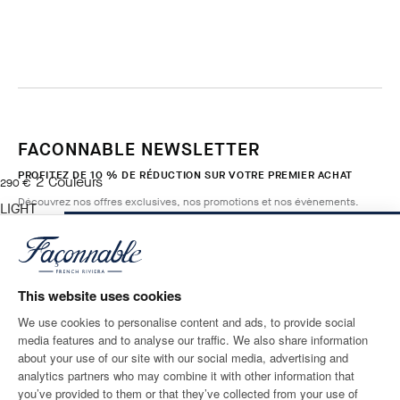
FACONNABLE NEWSLETTER
PROFITEZ DE 10 % DE RÉDUCTION SUR VOTRE PREMIER ACHAT
2
Couleurs
current price 290 €
290 €
Découvrez nos offres exclusives, nos promotions et nos évènements.
LIGHT
BEIGE
AJOUTER AU PANIER
Taille
*
E-mail
This website uses cookies
We use cookies to personalise content and ads, to provide social
media features and to analyse our traffic. We also share information
ADRESSE POSTALE
LANGUE
about your use of our site with our social media, advertising and
France
Modifier
Français
analytics partners who may combine it with other information that
you’ve provided to them or that they’ve collected from your use of