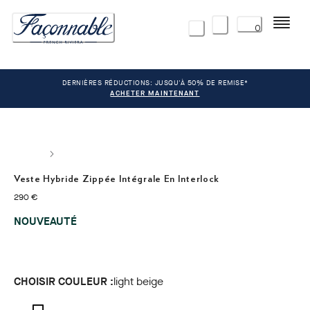
Menu
0
DERNIÈRES RÉDUCTIONS: JUSQU'À 50% DE REMISE*
ACHETER MAINTENANT
Veste Hybride Zippée Intégrale En Interlock
current price 290 €
290 €
NOUVEAUTÉ
CHOISIR COULEUR :
light beige