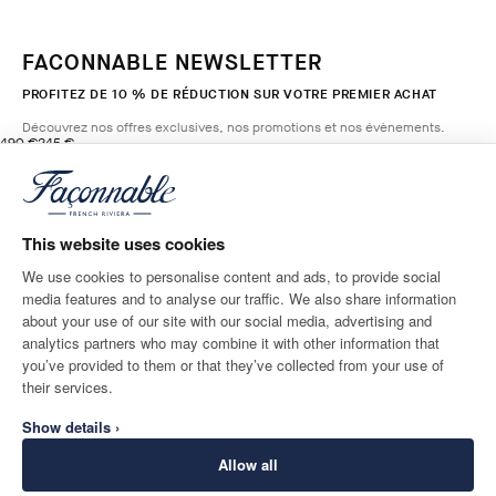
FACONNABLE NEWSLETTER
PROFITEZ DE 10 % DE RÉDUCTION SUR VOTRE PREMIER ACHAT
Découvrez nos offres exclusives, nos promotions et nos évènements.
original price 490 €
current price 245 €
490 €
245 €
3
Couleurs
- 50%
*
E-mail
MARINE
BLUE
This website uses cookies
AJOUTER AU PANIER
Taille
We use cookies to personalise content and ads, to provide social
media features and to analyse our traffic. We also share information
ADRESSE POSTALE
LANGUE
about your use of our site with our social media, advertising and
France
Modifier
Français
analytics partners who may combine it with other information that
you’ve provided to them or that they’ve collected from your use of
CONTACTEZ-NOUS
their services.
Show details ›
Allow all