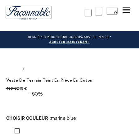
Menu
0
DERNIÈRES RÉDUCTIONS: JUSQU'À 50% DE REMISE*
ACHETER MAINTENANT
Veste De Terrain Teint En Pièce En Coton
original price 490 €
current price 245 €
490 €
245 €
- 50%
CHOISIR COULEUR :
marine blue