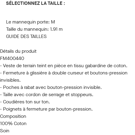
SÉLECTIONNEZ LA TAILLE :
S
M
L
XL
XXL
3XL
Le mannequin porte:
M
Taille du mannequin:
1.91 m
GUIDE DES TAILLES
Détails du produit
FM400440
- Veste de terrain teint en pièce en tissu gabardine de coton.
- Fermeture à glissière à double curseur et boutons-pression
invisibles.
- Poches à rabat avec bouton-pression invisible.
- Taille avec cordon de serrage et stoppeurs.
- Coudières ton sur ton.
- Poignets à fermeture par bouton-pression.
Composition
100% Coton
Soin