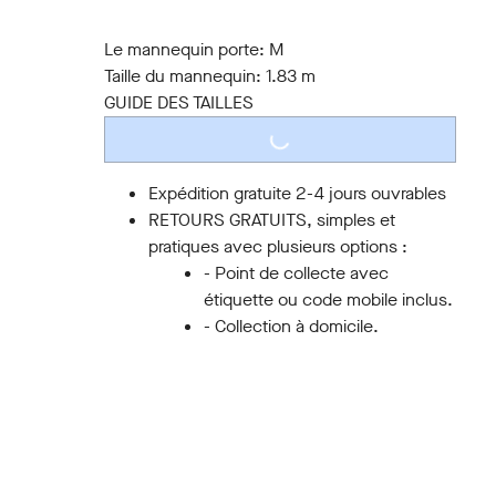
S
M
L
XL
XXL
3XL
Le mannequin porte:
M
Taille du mannequin:
1.83 m
GUIDE DES TAILLES
LOADING...
Expédition gratuite 2-4 jours ouvrables
RETOURS GRATUITS, simples et
pratiques avec plusieurs options :
- Point de collecte avec
étiquette ou code mobile inclus.
- Collection à domicile.