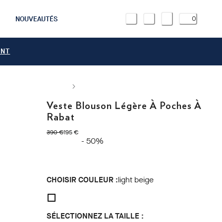
NOUVEAUTÉS
0
ANT
Veste Blouson Légère À Poches À
Rabat
original price 390 €
current price 195 €
390 €
195 €
- 50%
CHOISIR COULEUR :
light beige
SÉLECTIONNEZ LA TAILLE :