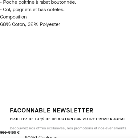
- Poche poitrine à rabat boutonnée.
- Col, poignets et bas côtelés.
Composition
68% Coton, 32% Polyester
FACONNABLE NEWSLETTER
PROFITEZ DE 10 % DE RÉDUCTION SUR VOTRE PREMIER ACHAT
Découvrez nos offres exclusives, nos promotions et nos évènements.
original price 390 €
current price 195 €
390 €
195 €
1
Couleurs
- 50%