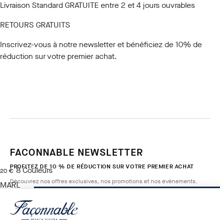
Livraison Standard GRATUITE entre 2 et 4 jours ouvrables
RETOURS GRATUITS
Inscrivez-vous à notre newsletter
et bénéficiez de 10% de
réduction sur votre premier achat.
FACONNABLE NEWSLETTER
PROFITEZ DE 10 % DE RÉDUCTION SUR VOTRE PREMIER ACHAT
8
Couleurs
current price 20 €
20 €
Découvrez nos offres exclusives, nos promotions et nos évènements.
MARL
GREY
AJOUTER AU PANIER
Taille
*
E-mail