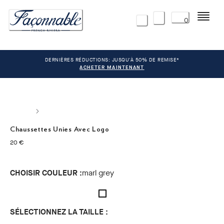
Menu
0
DERNIÈRES RÉDUCTIONS: JUSQU'À 50% DE REMISE*
ACHETER MAINTENANT
Chaussettes Unies Avec Logo
current price 20 €
20 €
CHOISIR COULEUR :
marl grey
SÉLECTIONNEZ LA TAILLE :