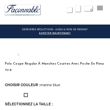
Menu
0
DERNIÈRES RÉDUCTIONS: JUSQU'À 50% DE REMISE*
ACHETER MAINTENANT
Polo Coupe Regular À Manches Courtes Avec Poche En Pima
current price 110 €
110 €
CHOISIR COULEUR :
marine blue
SÉLECTIONNEZ LA TAILLE :