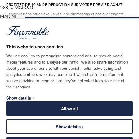
PROFITEZ DE 10 % DE RÉDUCTION SUR VOTRE PREMIER ACHAT
9
Couleurs
current price 110 €
110 €
Découvrez nos offres exclusives, nos promotions et nos évènements.
MARINE
BLUE
AJOUTER AU PANIER
Taille
*
E-mail
This website uses cookies
We use cookies to personalise content and ads, to provide social
media features and to analyse our traffic. We also share information
ADRESSE POSTALE
LANGUE
about your use of our site with our social media, advertising and
France
Modifier
Français
analytics partners who may combine it with other information that
you’ve provided to them or that they’ve collected from your use of
CONTACTEZ-NOUS
their services.
Show details ›
Allow all
Show details ›
SECURE
©
2026
Façonnable
SHOPPING