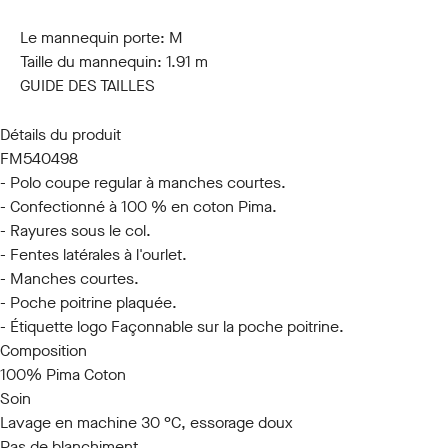
S
M
L
XL
XXL
3XL
Le mannequin porte:
M
Taille du mannequin:
1.91 m
GUIDE DES TAILLES
Détails du produit
FM540498
- Polo coupe regular à manches courtes.
- Confectionné à 100 % en coton Pima.
- Rayures sous le col.
- Fentes latérales à l'ourlet.
- Manches courtes.
- Poche poitrine plaquée.
- Étiquette logo Façonnable sur la poche poitrine.
Composition
100% Pima Coton
Soin
Lavage en machine 30 °C, essorage doux
Pas de blanchiment