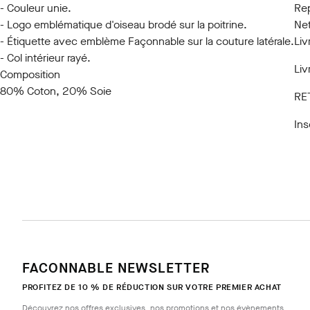
- Couleur unie.
Rep
- Logo emblématique d'oiseau brodé sur la poitrine.
Net
- Étiquette avec emblème Façonnable sur la couture latérale.
Liv
- Col intérieur rayé.
Liv
Composition
80% Coton, 20% Soie
RE
Ins
FACONNABLE NEWSLETTER
PROFITEZ DE 10 % DE RÉDUCTION SUR VOTRE PREMIER ACHAT
Découvrez nos offres exclusives, nos promotions et nos évènements.