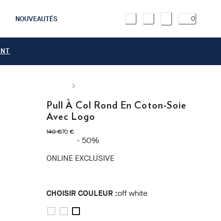
NOUVEAUTÉS
0
ANT
Pull À Col Rond En Coton-Soie
Avec Logo
original price 140 €
current price 70 €
140 €
70 €
- 50%
ONLINE EXCLUSIVE
CHOISIR COULEUR :
off white