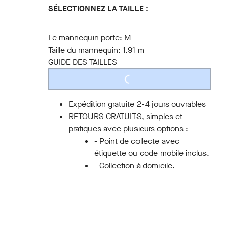
SÉLECTIONNEZ LA TAILLE :
S
M
L
XL
XXL
3XL
Le mannequin porte:
M
Taille du mannequin:
1.91 m
GUIDE DES TAILLES
LOADING...
Expédition gratuite 2-4 jours ouvrables
RETOURS GRATUITS, simples et
pratiques avec plusieurs options :
- Point de collecte avec
étiquette ou code mobile inclus.
- Collection à domicile.