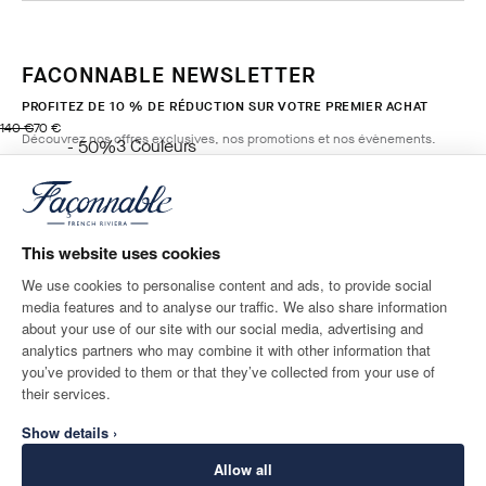
FACONNABLE NEWSLETTER
PROFITEZ DE 10 % DE RÉDUCTION SUR VOTRE PREMIER ACHAT
original price 140 €
current price 70 €
140 €
70 €
Découvrez nos offres exclusives, nos promotions et nos évènements.
3
Couleurs
- 50%
BLUE
*
E-mail
AJOUTER AU PANIER
Taille
This website uses cookies
We use cookies to personalise content and ads, to provide social
media features and to analyse our traffic. We also share information
ADRESSE POSTALE
LANGUE
about your use of our site with our social media, advertising and
France
Modifier
Français
analytics partners who may combine it with other information that
you’ve provided to them or that they’ve collected from your use of
CONTACTEZ-NOUS
their services.
Show details ›
Allow all