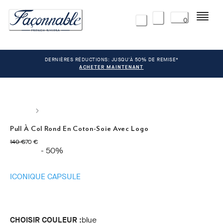
Menu
0
DERNIÈRES RÉDUCTIONS: JUSQU'À 50% DE REMISE*
ACHETER MAINTENANT
Pull À Col Rond En Coton-Soie Avec Logo
original price 140 €
current price 70 €
140 €
70 €
- 50%
ICONIQUE CAPSULE
CHOISIR COULEUR :
blue