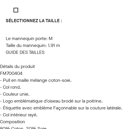
SÉLECTIONNEZ LA TAILLE :
S
M
L
XL
XXL
3XL
Le mannequin porte:
M
Taille du mannequin:
1.91 m
GUIDE DES TAILLES
Détails du produit
FM700404
- Pull en maille mélange coton-soie.
- Col rond.
- Couleur unie.
- Logo emblématique d'oiseau brodé sur la poitrine.
- Étiquette avec emblème Façonnable sur la couture latérale.
- Col intérieur rayé.
Composition
80% Coton, 20% Soie