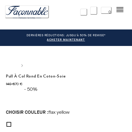
Menu
0
DERNIÈRES RÉDUCTIONS: JUSQU'À 50% DE REMISE*
ACHETER MAINTENANT
Pull À Col Rond En Coton-Soie
original price 140 €
current price 70 €
140 €
70 €
- 50%
CHOISIR COULEUR :
flax yellow