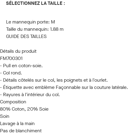
SÉLECTIONNEZ LA TAILLE :
S
M
L
XL
XXL
3XL
Le mannequin porte:
M
Taille du mannequin:
1.88 m
GUIDE DES TAILLES
Détails du produit
FM700301
- Pull en coton-soie.
- Col rond.
- Détails côtelés sur le col, les poignets et à l'ourlet.
- Étiquette avec emblème Façonnable sur la couture latérale.
- Rayures à l'intérieur du col.
Composition
80% Coton, 20% Soie
Soin
Lavage à la main
Pas de blanchiment