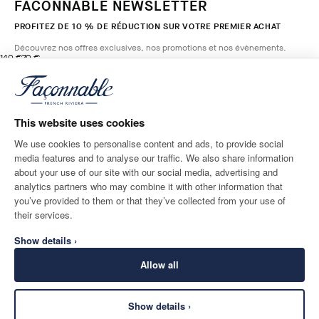
FACONNABLE NEWSLETTER
PROFITEZ DE 10 % DE RÉDUCTION SUR VOTRE PREMIER ACHAT
Découvrez nos offres exclusives, nos promotions et nos évènements.
original price 140 €
current price 70 €
140 €
70 €
4
Couleurs
- 50%
*
E-mail
FLAX
YELLOW
This website uses cookies
AJOUTER AU PANIER
Taille
We use cookies to personalise content and ads, to provide social
media features and to analyse our traffic. We also share information
ADRESSE POSTALE
LANGUE
about your use of our site with our social media, advertising and
France
Modifier
Français
analytics partners who may combine it with other information that
you’ve provided to them or that they’ve collected from your use of
CONTACTEZ-NOUS
their services.
Show details ›
Allow all
Show details ›