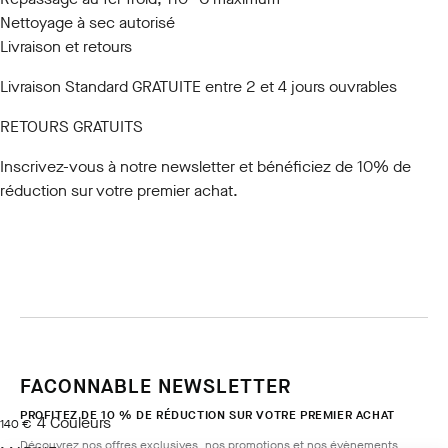
Nettoyage à sec autorisé
Livraison et retours
Livraison Standard GRATUITE entre 2 et 4 jours ouvrables
RETOURS GRATUITS
Inscrivez-vous à notre newsletter
et bénéficiez de 10% de
réduction sur votre premier achat.
FACONNABLE NEWSLETTER
PROFITEZ DE 10 % DE RÉDUCTION SUR VOTRE PREMIER ACHAT
4
Couleurs
current price 140 €
140 €
Découvrez nos offres exclusives, nos promotions et nos évènements.