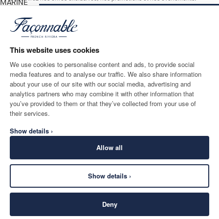
MARINE
BLUE
AJOUTER AU PANIER
Taille
*
E-mail
This website uses cookies
We use cookies to personalise content and ads, to provide social
media features and to analyse our traffic. We also share information
ADRESSE POSTALE
LANGUE
about your use of our site with our social media, advertising and
France
Modifier
Français
analytics partners who may combine it with other information that
you’ve provided to them or that they’ve collected from your use of
CONTACTEZ-NOUS
their services.
Show details ›
Allow all
Show details ›
SECURE
©
2026
Façonnable
SHOPPING
Deny