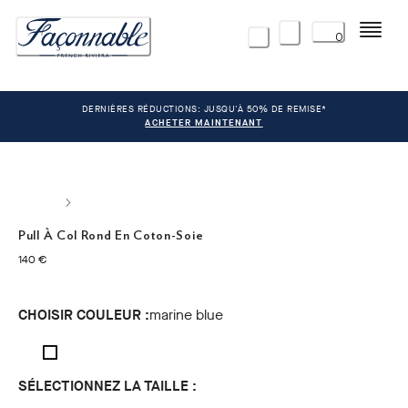
Menu
0
DERNIÈRES RÉDUCTIONS: JUSQU'À 50% DE REMISE*
ACHETER MAINTENANT
Pull À Col Rond En Coton-Soie
current price 140 €
140 €
CHOISIR COULEUR :
marine blue
SÉLECTIONNEZ LA TAILLE :