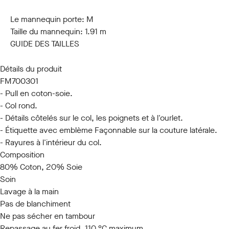
S
M
L
XL
XXL
3XL
Le mannequin porte:
M
Taille du mannequin:
1.91 m
GUIDE DES TAILLES
Détails du produit
FM700301
- Pull en coton-soie.
- Col rond.
- Détails côtelés sur le col, les poignets et à l'ourlet.
- Étiquette avec emblème Façonnable sur la couture latérale.
- Rayures à l'intérieur du col.
Composition
80% Coton, 20% Soie
Soin
Lavage à la main
Pas de blanchiment
Ne pas sécher en tambour
Repassage au fer froid, 110 °C maximum