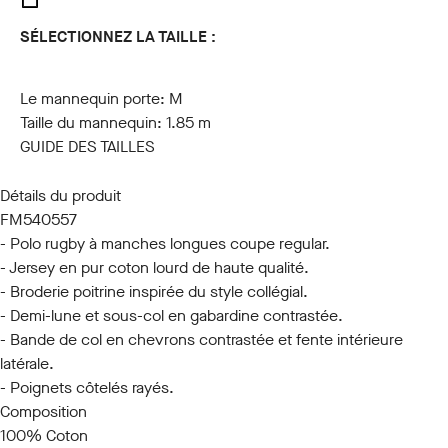
SÉLECTIONNEZ LA TAILLE :
S
M
L
XL
XXL
3XL
Le mannequin porte:
M
Taille du mannequin:
1.85 m
GUIDE DES TAILLES
Détails du produit
FM540557
- Polo rugby à manches longues coupe regular.
- Jersey en pur coton lourd de haute qualité.
- Broderie poitrine inspirée du style collégial.
- Demi-lune et sous-col en gabardine contrastée.
- Bande de col en chevrons contrastée et fente intérieure
latérale.
- Poignets côtelés rayés.
Composition
100% Coton