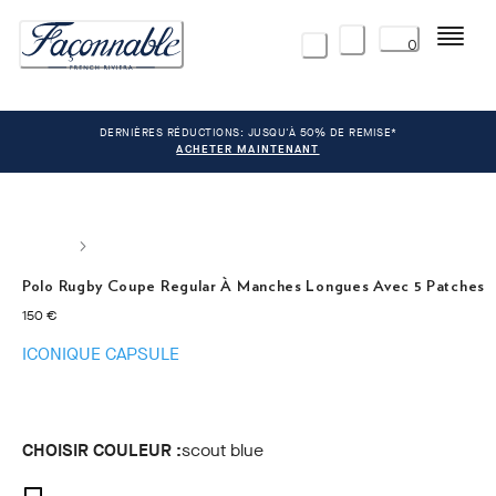
Menu
0
DERNIÈRES RÉDUCTIONS: JUSQU'À 50% DE REMISE*
ACHETER MAINTENANT
Polo Rugby Coupe Regular À Manches Longues Avec 5 Patches
current price 150 €
150 €
ICONIQUE CAPSULE
CHOISIR COULEUR :
scout blue