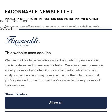
FACONNABLE NEWSLETTER
PROFITEZ DE 10 % DE RÉDUCTION SUR VOTRE PREMIER ACHAT
1
Couleurs
current price 150 €
150 €
Découvrez nos offres exclusives, nos promotions et nos évènements.
SCOUT
BLUE
AJOUTER AU PANIER
Taille
*
E-mail
This website uses cookies
We use cookies to personalise content and ads, to provide social
media features and to analyse our traffic. We also share information
ADRESSE POSTALE
LANGUE
about your use of our site with our social media, advertising and
France
Modifier
Français
analytics partners who may combine it with other information that
you’ve provided to them or that they’ve collected from your use of
CONTACTEZ-NOUS
their services.
Show details ›
Allow all