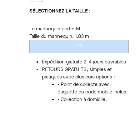
SÉLECTIONNEZ LA TAILLE :
S
M
L
XL
XXL
3XL
Le mannequin porte:
M
Taille du mannequin:
1.83 m
LOADING...
Expédition gratuite 2-4 jours ouvrables
RETOURS GRATUITS, simples et
pratiques avec plusieurs options :
- Point de collecte avec
étiquette ou code mobile inclus.
- Collection à domicile.