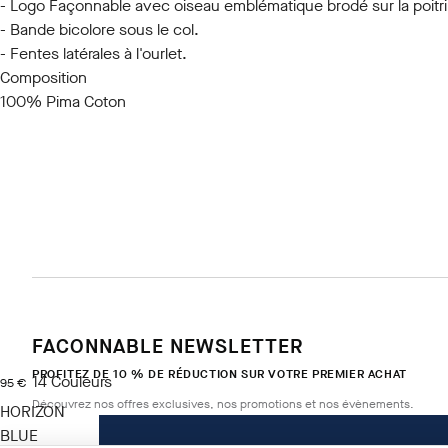
- Logo Façonnable avec oiseau emblématique brodé sur la poitr
- Bande bicolore sous le col.
- Fentes latérales à l'ourlet.
Composition
100% Pima Coton
FACONNABLE NEWSLETTER
PROFITEZ DE 10 % DE RÉDUCTION SUR VOTRE PREMIER ACHAT
14
Couleurs
current price 95 €
95 €
Découvrez nos offres exclusives, nos promotions et nos évènements.
HORIZON
BLUE