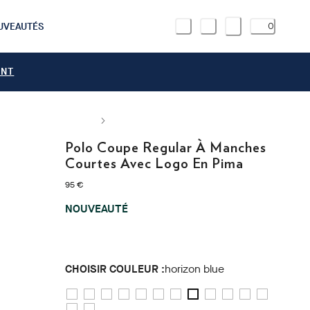
UVEAUTÉS
0
ANT
Polo Coupe Regular À Manches
Courtes Avec Logo En Pima
current price 95 €
95 €
NOUVEAUTÉ
CHOISIR COULEUR :
horizon blue