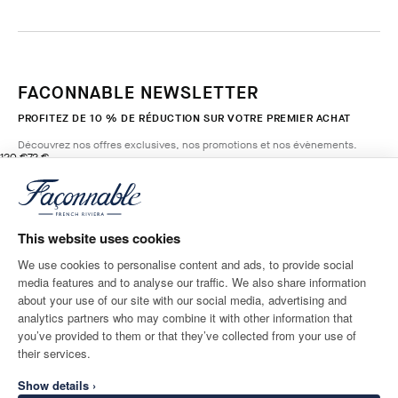
FACONNABLE NEWSLETTER
PROFITEZ DE 10 % DE RÉDUCTION SUR VOTRE PREMIER ACHAT
Découvrez nos offres exclusives, nos promotions et nos évènements.
original price 120 €
current price 72 €
120 €
72 €
1
Couleurs
- 40%
*
E-mail
FRESH
GREEN
This website uses cookies
AJOUTER AU PANIER
Taille
We use cookies to personalise content and ads, to provide social
media features and to analyse our traffic. We also share information
ADRESSE POSTALE
LANGUE
about your use of our site with our social media, advertising and
France
Modifier
Français
analytics partners who may combine it with other information that
you’ve provided to them or that they’ve collected from your use of
CONTACTEZ-NOUS
their services.
Show details ›