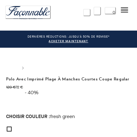
Menu
0
DERNIÈRES RÉDUCTIONS: JUSQU'À 50% DE REMISE*
ACHETER MAINTENANT
Polo Avec Imprimé Plage À Manches Courtes Coupe Regular
original price 120 €
current price 72 €
120 €
72 €
- 40%
CHOISIR COULEUR :
fresh green