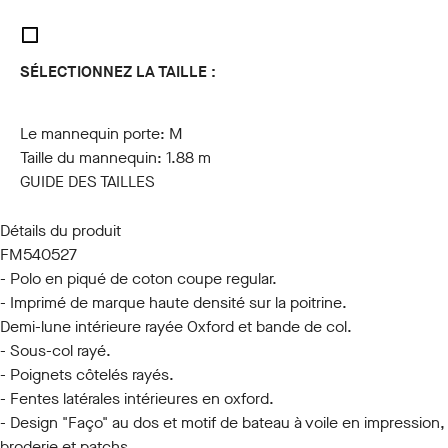
SÉLECTIONNEZ LA TAILLE :
S
M
L
XL
XXL
3XL
Le mannequin porte:
M
Taille du mannequin:
1.88 m
GUIDE DES TAILLES
Détails du produit
FM540527
- Polo en piqué de coton coupe regular.
- Imprimé de marque haute densité sur la poitrine.
Demi-lune intérieure rayée Oxford et bande de col.
- Sous-col rayé.
- Poignets côtelés rayés.
- Fentes latérales intérieures en oxford.
- Design "Faço" au dos et motif de bateau à voile en impression,
broderie et patchs.