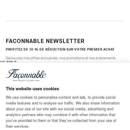
FACONNABLE NEWSLETTER
PROFITEZ DE 10 % DE RÉDUCTION SUR VOTRE PREMIER ACHAT
Découvrez nos offres exclusives, nos promotions et nos évènements.
original price 140 €
current price 98 €
140 €
98 €
1
Couleurs
- 30%
*
E-mail
NAVAL
BLUE
This website uses cookies
AJOUTER AU PANIER
Taille
We use cookies to personalise content and ads, to provide social
media features and to analyse our traffic. We also share information
ADRESSE POSTALE
LANGUE
about your use of our site with our social media, advertising and
France
Modifier
Français
analytics partners who may combine it with other information that
you’ve provided to them or that they’ve collected from your use of
CONTACTEZ-NOUS
their services.