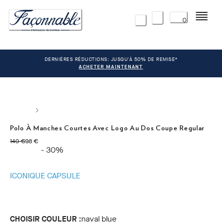
Menu
0
DERNIÈRES RÉDUCTIONS: JUSQU'À 50% DE REMISE*
ACHETER MAINTENANT
Polo À Manches Courtes Avec Logo Au Dos Coupe Regular
original price 140 €
current price 98 €
140 €
98 €
- 30%
ICONIQUE CAPSULE
CHOISIR COULEUR :
naval blue