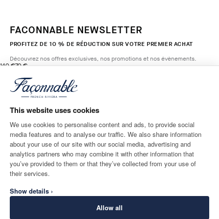
FACONNABLE NEWSLETTER
PROFITEZ DE 10 % DE RÉDUCTION SUR VOTRE PREMIER ACHAT
Découvrez nos offres exclusives, nos promotions et nos évènements.
original price 140 €
current price 70 €
140 €
70 €
3
Couleurs
- 50%
*
E-mail
OFF
WHITE
This website uses cookies
AJOUTER AU PANIER
Taille
We use cookies to personalise content and ads, to provide social
media features and to analyse our traffic. We also share information
ADRESSE POSTALE
LANGUE
about your use of our site with our social media, advertising and
France
Modifier
Français
analytics partners who may combine it with other information that
you’ve provided to them or that they’ve collected from your use of
CONTACTEZ-NOUS
their services.
Show details ›
Allow all