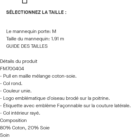
SÉLECTIONNEZ LA TAILLE :
S
M
L
XL
XXL
3XL
Le mannequin porte:
M
Taille du mannequin:
1.91 m
GUIDE DES TAILLES
Détails du produit
FM700404
- Pull en maille mélange coton-soie.
- Col rond.
- Couleur unie.
- Logo emblématique d'oiseau brodé sur la poitrine.
- Étiquette avec emblème Façonnable sur la couture latérale.
- Col intérieur rayé.
Composition
80% Coton, 20% Soie
Soin