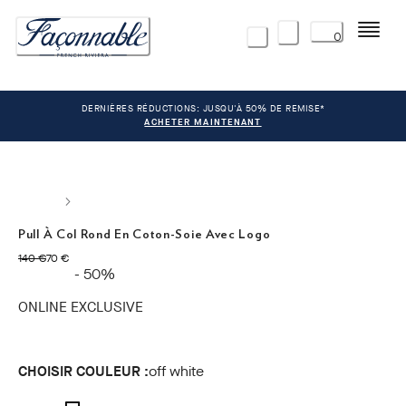
Menu
0
DERNIÈRES RÉDUCTIONS: JUSQU'À 50% DE REMISE*
ACHETER MAINTENANT
Pull À Col Rond En Coton-Soie Avec Logo
original price 140 €
current price 70 €
140 €
70 €
- 50%
ONLINE EXCLUSIVE
CHOISIR COULEUR :
off white