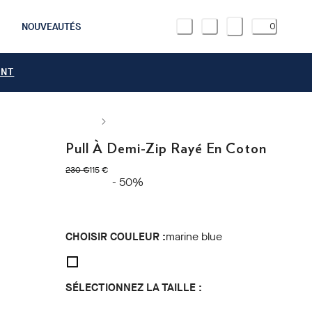
NOUVEAUTÉS
0
ANT
Pull À Demi-Zip Rayé En Coton
original price 230 €
current price 115 €
230 €
115 €
- 50%
CHOISIR COULEUR :
marine blue
SÉLECTIONNEZ LA TAILLE :