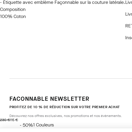
- Étiquette avec emblème Façonnable sur la couture latérale.
Liv
Composition
Liv
100% Coton
RE
Ins
FACONNABLE NEWSLETTER
PROFITEZ DE 10 % DE RÉDUCTION SUR VOTRE PREMIER ACHAT
Découvrez nos offres exclusives, nos promotions et nos évènements.
original price 230 €
current price 115 €
230 €
115 €
1
Couleurs
- 50%