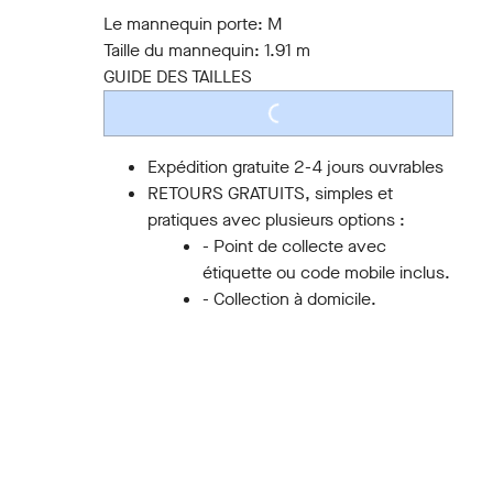
S
M
L
XL
XXL
3XL
Le mannequin porte:
M
Taille du mannequin:
1.91 m
GUIDE DES TAILLES
LOADING...
Expédition gratuite 2-4 jours ouvrables
RETOURS GRATUITS, simples et
pratiques avec plusieurs options :
- Point de collecte avec
étiquette ou code mobile inclus.
- Collection à domicile.