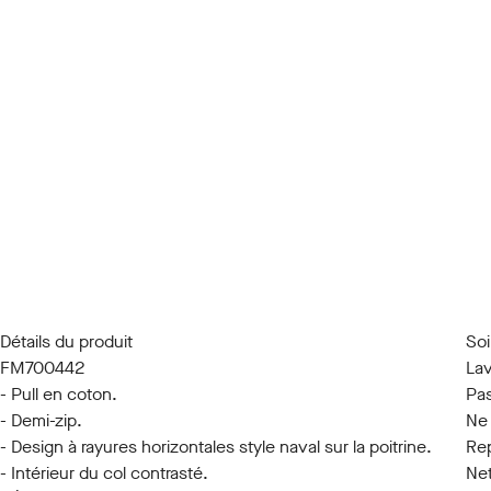
Détails du produit
So
FM700442
Lav
- Pull en coton.
Pas
- Demi-zip.
Ne
- Design à rayures horizontales style naval sur la poitrine.
Rep
- Intérieur du col contrasté.
Net