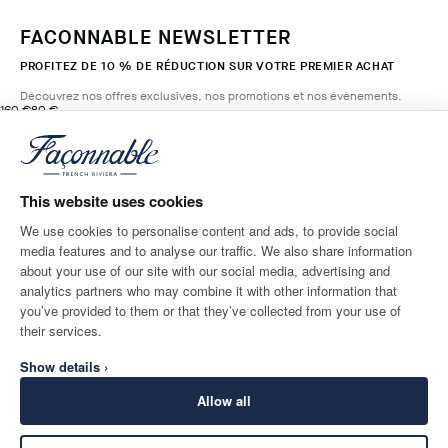
FACONNABLE NEWSLETTER
PROFITEZ DE 10 % DE RÉDUCTION SUR VOTRE PREMIER ACHAT
Découvrez nos offres exclusives, nos promotions et nos évènements.
original price 160 €
current price 80 €
160 €
80 €
11
Couleurs
- 50%
*
E-mail
GRAIN
BEIGE
This website uses cookies
AJOUTER AU PANIER
Taille
We use cookies to personalise content and ads, to provide social
media features and to analyse our traffic. We also share information
ADRESSE POSTALE
LANGUE
about your use of our site with our social media, advertising and
France
Modifier
Français
analytics partners who may combine it with other information that
you’ve provided to them or that they’ve collected from your use of
CONTACTEZ-NOUS
their services.
Show details ›
Allow all