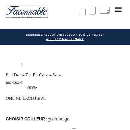
Menu
0
DERNIÈRES RÉDUCTIONS: JUSQU'À 50% DE REMISE*
ACHETER MAINTENANT
Pull Demi-Zip En Coton-Soie
original price 160 €
current price 80 €
160 €
80 €
- 50%
ONLINE EXCLUSIVE
CHOISIR COULEUR :
grain beige