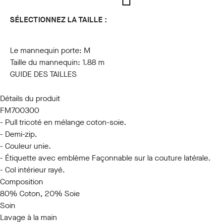
SÉLECTIONNEZ LA TAILLE :
S
M
L
XL
XXL
3XL
Le mannequin porte:
M
Taille du mannequin:
1.88 m
GUIDE DES TAILLES
Détails du produit
FM700300
- Pull tricoté en mélange coton-soie.
- Demi-zip.
- Couleur unie.
- Étiquette avec emblème Façonnable sur la couture latérale.
- Col intérieur rayé.
Composition
80% Coton, 20% Soie
Soin
Lavage à la main