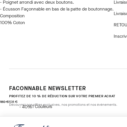
- Poignet arrondi avec deux boutons.
Livrais
- Écusson Façonnable en bas de la patte de boutonnage.
Livrai
Composition
100% Coton
RETOU
Inscri
FACONNABLE NEWSLETTER
PROFITEZ DE 10 % DE RÉDUCTION SUR VOTRE PREMIER ACHAT
original price 180 €
current price 108 €
180 €
108 €
Découvrez nos offres exclusives, nos promotions et nos évènements.
1
Couleurs
- 40%
WHITE
*
E-mail
Taille