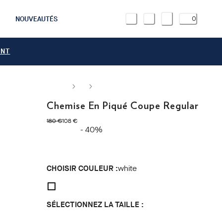
NOUVEAUTÉS
0
ANT
Chemise En Piqué Coupe Regular
original price 180 €
current price 108 €
180 €
108 €
- 40%
CHOISIR COULEUR :
white
SÉLECTIONNEZ LA TAILLE :