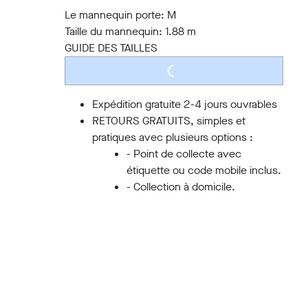
S
M
L
XL
XXL
3XL
Le mannequin porte:
M
Taille du mannequin:
1.88 m
GUIDE DES TAILLES
LOADING...
Expédition gratuite 2-4 jours ouvrables
RETOURS GRATUITS, simples et
pratiques avec plusieurs options :
- Point de collecte avec
étiquette ou code mobile inclus.
- Collection à domicile.