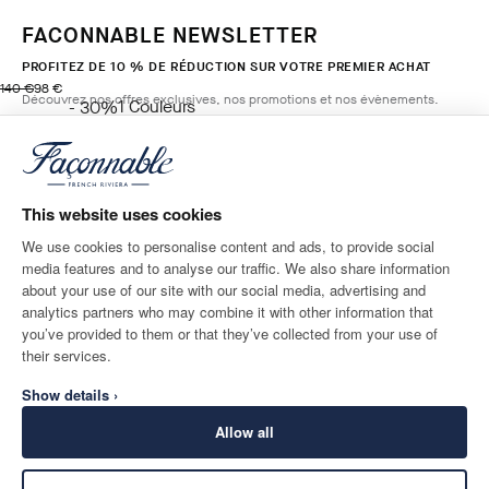
FACONNABLE NEWSLETTER
PROFITEZ DE 10 % DE RÉDUCTION SUR VOTRE PREMIER ACHAT
original price 140 €
current price 98 €
140 €
98 €
Découvrez nos offres exclusives, nos promotions et nos évènements.
1
Couleurs
- 30%
BLUE
*
E-mail
AJOUTER AU PANIER
Taille
This website uses cookies
We use cookies to personalise content and ads, to provide social
media features and to analyse our traffic. We also share information
ADRESSE POSTALE
LANGUE
about your use of our site with our social media, advertising and
France
Modifier
Français
analytics partners who may combine it with other information that
you’ve provided to them or that they’ve collected from your use of
CONTACTEZ-NOUS
their services.
Show details ›
Allow all