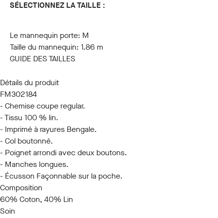
SÉLECTIONNEZ LA TAILLE :
S
M
L
XL
XXL
3XL
Le mannequin porte:
M
Taille du mannequin:
1.86 m
GUIDE DES TAILLES
Détails du produit
FM302184
- Chemise coupe regular.
- Tissu 100 % lin.
- Imprimé à rayures Bengale.
- Col boutonné.
- Poignet arrondi avec deux boutons.
- Manches longues.
- Écusson Façonnable sur la poche.
Composition
60% Coton, 40% Lin
Soin