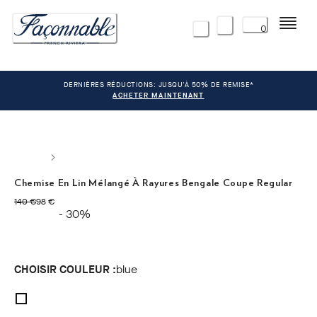
Menu
0
DERNIÈRES RÉDUCTIONS: JUSQU'À 50% DE REMISE*
ACHETER MAINTENANT
Chemise En Lin Mélangé À Rayures Bengale Coupe Regular
original price 140 €
current price 98 €
140 €
98 €
- 30%
CHOISIR COULEUR :
blue