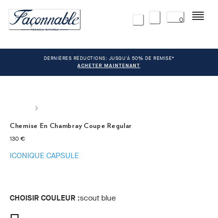
Menu
0
DERNIÈRES RÉDUCTIONS: JUSQU'À 50% DE REMISE*
ACHETER MAINTENANT
Chemise En Chambray Coupe Regular
current price 130 €
130 €
ICONIQUE CAPSULE
CHOISIR COULEUR :
scout blue