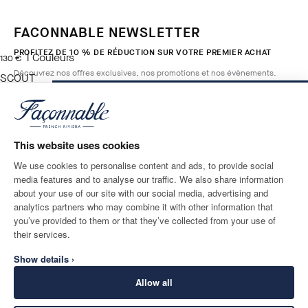
FACONNABLE NEWSLETTER
PROFITEZ DE 10 % DE RÉDUCTION SUR VOTRE PREMIER ACHAT
1
Couleurs
current price 130 €
130 €
Découvrez nos offres exclusives, nos promotions et nos évènements.
SCOUT
BLUE
AJOUTER AU PANIER
Taille
*
E-mail
This website uses cookies
We use cookies to personalise content and ads, to provide social
media features and to analyse our traffic. We also share information
ADRESSE POSTALE
LANGUE
about your use of our site with our social media, advertising and
France
Modifier
Français
analytics partners who may combine it with other information that
you’ve provided to them or that they’ve collected from your use of
CONTACTEZ-NOUS
their services.
Show details ›
Allow all