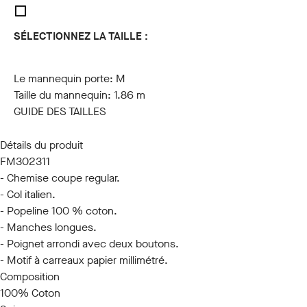
SÉLECTIONNEZ LA TAILLE :
S
M
L
XL
XXL
3XL
Le mannequin porte:
M
Taille du mannequin:
1.86 m
GUIDE DES TAILLES
Détails du produit
FM302311
- Chemise coupe regular.
- Col italien.
- Popeline 100 % coton.
- Manches longues.
- Poignet arrondi avec deux boutons.
- Motif à carreaux papier millimétré.
Composition
100% Coton