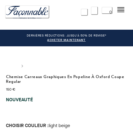
Menu
0
DERNIÈRES RÉDUCTIONS: JUSQU'À 50% DE REMISE*
ACHETER MAINTENANT
Chemise Carreaux Graphiques En Popeline À Oxford Coupe
Regular
current price 150 €
150 €
NOUVEAUTÉ
CHOISIR COULEUR :
light beige