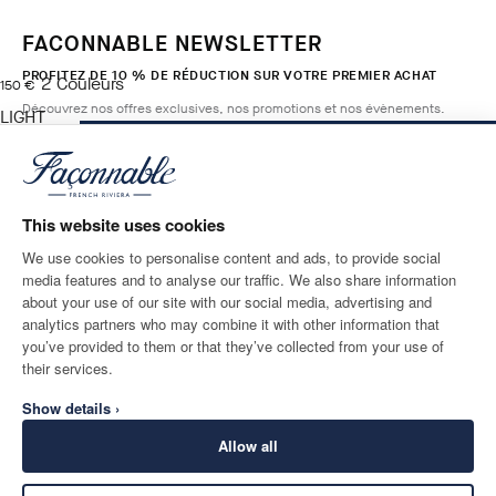
FACONNABLE NEWSLETTER
PROFITEZ DE 10 % DE RÉDUCTION SUR VOTRE PREMIER ACHAT
2
Couleurs
current price 150 €
150 €
Découvrez nos offres exclusives, nos promotions et nos évènements.
LIGHT
BEIGE
AJOUTER AU PANIER
Taille
*
E-mail
This website uses cookies
We use cookies to personalise content and ads, to provide social
media features and to analyse our traffic. We also share information
ADRESSE POSTALE
LANGUE
about your use of our site with our social media, advertising and
France
Modifier
Français
analytics partners who may combine it with other information that
you’ve provided to them or that they’ve collected from your use of
CONTACTEZ-NOUS
their services.
Show details ›
Allow all