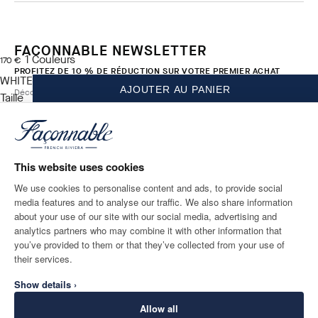
FACONNABLE NEWSLETTER
1
Couleurs
current price 170 €
170 €
PROFITEZ DE 10 % DE RÉDUCTION SUR VOTRE PREMIER ACHAT
WHITE
AJOUTER AU PANIER
Découvrez nos offres exclusives, nos promotions et nos évènements.
Taille
*
E-mail
This website uses cookies
We use cookies to personalise content and ads, to provide social
media features and to analyse our traffic. We also share information
ADRESSE POSTALE
LANGUE
about your use of our site with our social media, advertising and
France
Modifier
Français
analytics partners who may combine it with other information that
you’ve provided to them or that they’ve collected from your use of
CONTACTEZ-NOUS
their services.
Show details ›
Allow all