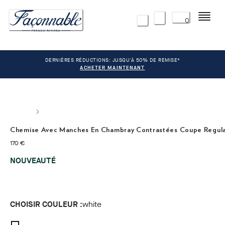
Menu
0
DERNIÈRES RÉDUCTIONS: JUSQU'À 50% DE REMISE*
ACHETER MAINTENANT
Chemise Avec Manches En Chambray Contrastées Coupe Regul
current price 170 €
170 €
NOUVEAUTÉ
CHOISIR COULEUR :
white