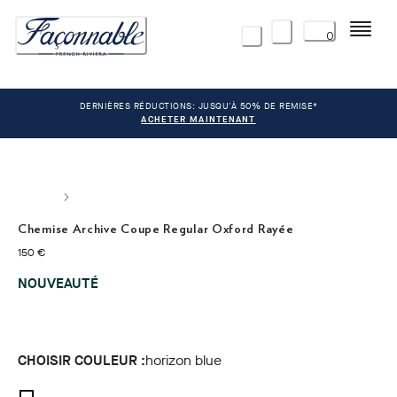
Menu
0
DERNIÈRES RÉDUCTIONS: JUSQU'À 50% DE REMISE*
ACHETER MAINTENANT
Chemise Archive Coupe Regular Oxford Rayée
current price 150 €
150 €
NOUVEAUTÉ
CHOISIR COULEUR :
horizon blue