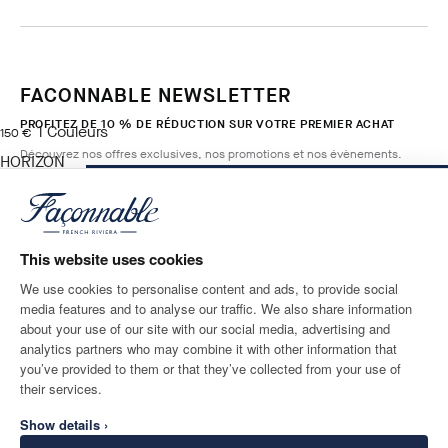
FACONNABLE NEWSLETTER
PROFITEZ DE 10 % DE RÉDUCTION SUR VOTRE PREMIER ACHAT
1
Couleurs
current price 150 €
150 €
Découvrez nos offres exclusives, nos promotions et nos évènements.
HORIZON
BLUE
AJOUTER AU PANIER
Taille
*
E-mail
This website uses cookies
We use cookies to personalise content and ads, to provide social
media features and to analyse our traffic. We also share information
ADRESSE POSTALE
LANGUE
about your use of our site with our social media, advertising and
France
Modifier
Français
analytics partners who may combine it with other information that
you’ve provided to them or that they’ve collected from your use of
CONTACTEZ-NOUS
their services.
Show details ›