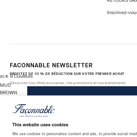
RETOURS GR
Inscrivez-vou
FACONNABLE NEWSLETTER
PROFITEZ DE 10 % DE RÉDUCTION SUR VOTRE PREMIER ACHAT
8
Couleurs
current price 20 €
20 €
Découvrez nos offres exclusives, nos promotions et nos évènements.
MUD
BROWN
Taille
*
E-mail
This website uses cookies
We use cookies to personalise content and ads, to provide social media