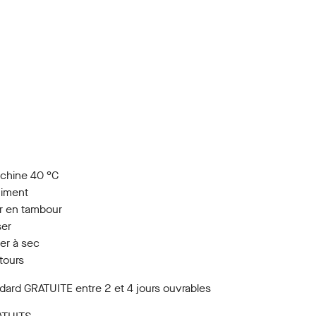
chine 40 °C
himent
r en tambour
ser
er à sec
etours
ndard GRATUITE entre 2 et 4 jours ouvrables