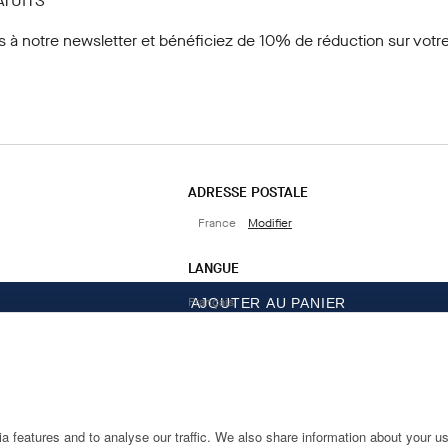
ATUITS
s à notre newsletter
et bénéficiez de 10% de réduction sur votre
ADRESSE POSTALE
France
Modifier
LANGUE
Français
AJOUTER AU PANIER
CONTACTEZ-NOUS
 features and to analyse our traffic. We also share information about your use