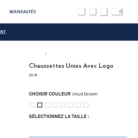
NOUVEAUTÉS
0
ANT
Chaussettes Unies Avec Logo
current price 20 €
20 €
CHOISIR COULEUR :
mud brown
SÉLECTIONNEZ LA TAILLE :
S/M
L/XL