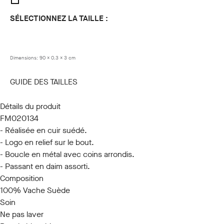
SÉLECTIONNEZ LA TAILLE :
85
90
95
100
105
110
115
120
Dimensions:
90 x 0.3 x 3 cm
GUIDE DES TAILLES
Détails du produit
FM020134
- Réalisée en cuir suédé.
- Logo en relief sur le bout.
- Boucle en métal avec coins arrondis.
- Passant en daim assorti.
Composition
100% Vache Suède
Soin
Ne pas laver