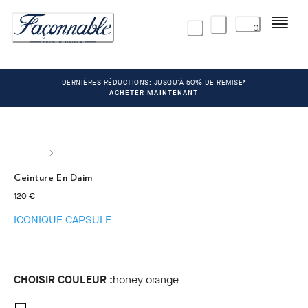
Menu
0
DERNIÈRES RÉDUCTIONS: JUSQU'À 50% DE REMISE*
ACHETER MAINTENANT
Ceinture En Daim
current price 120 €
120 €
ICONIQUE CAPSULE
CHOISIR COULEUR :
honey orange