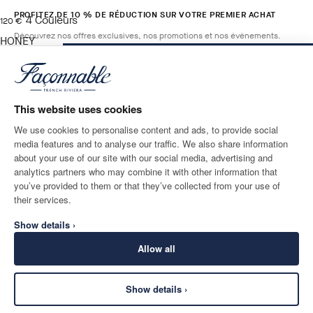
PROFITEZ DE 10 % DE RÉDUCTION SUR VOTRE PREMIER ACHAT
4
Couleurs
current price 120 €
120 €
Découvrez nos offres exclusives, nos promotions et nos évènements.
HONEY
ORANGE
AJOUTER AU PANIER
Taille
*
E-mail
This website uses cookies
We use cookies to personalise content and ads, to provide social
media features and to analyse our traffic. We also share information
ADRESSE POSTALE
LANGUE
about your use of our site with our social media, advertising and
France
Modifier
Français
analytics partners who may combine it with other information that
you’ve provided to them or that they’ve collected from your use of
CONTACTEZ-NOUS
their services.
Show details ›
Allow all
Show details ›
SECURE
©
2026
Façonnable
SHOPPING