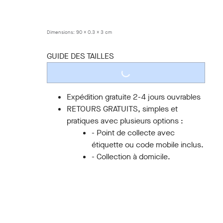
85
90
95
100
105
110
115
120
Dimensions:
90 x 0.3 x 3 cm
GUIDE DES TAILLES
LOADING...
Expédition gratuite 2-4 jours ouvrables
RETOURS GRATUITS, simples et
pratiques avec plusieurs options :
- Point de collecte avec
étiquette ou code mobile inclus.
- Collection à domicile.