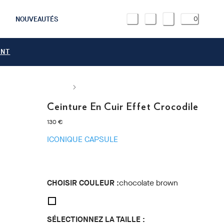
NOUVEAUTÉS
0
ANT
Ceinture En Cuir Effet Crocodile
current price 130 €
130 €
ICONIQUE CAPSULE
CHOISIR COULEUR :
chocolate brown
SÉLECTIONNEZ LA TAILLE :