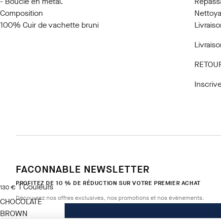
- Boucle en métal.
Repass
Composition
Nettoya
100% Cuir de vachette bruni
Livraiso
Livrais
RETOUR
Inscriv
FACONNABLE NEWSLETTER
PROFITEZ DE 10 % DE RÉDUCTION SUR VOTRE PREMIER ACHAT
1
Couleurs
current price 130 €
130 €
Découvrez nos offres exclusives, nos promotions et nos évènements.
CHOCOLATE
BROWN