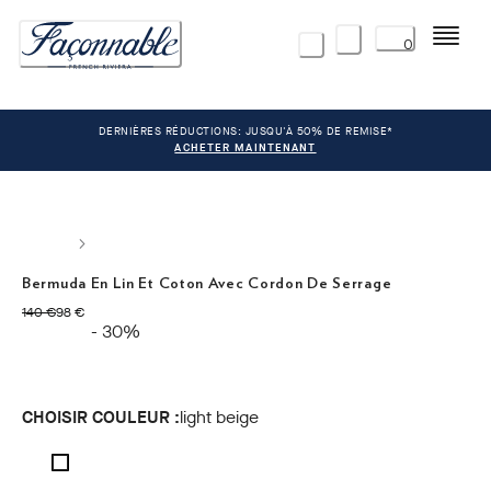
Menu
0
DERNIÈRES RÉDUCTIONS: JUSQU'À 50% DE REMISE*
ACHETER MAINTENANT
Bermuda En Lin Et Coton Avec Cordon De Serrage
original price 140 €
current price 98 €
140 €
98 €
- 30%
CHOISIR COULEUR :
light beige