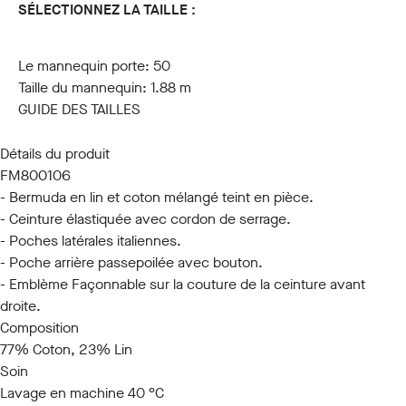
SÉLECTIONNEZ LA TAILLE :
44
46
48
50
52
54
56
58
60
Le mannequin porte:
50
Taille du mannequin:
1.88 m
GUIDE DES TAILLES
Détails du produit
FM800106
- Bermuda en lin et coton mélangé teint en pièce.
- Ceinture élastiquée avec cordon de serrage.
- Poches latérales italiennes.
- Poche arrière passepoilée avec bouton.
- Emblème Façonnable sur la couture de la ceinture avant
droite.
Composition
77% Coton, 23% Lin
Soin
Lavage en machine 40 °C