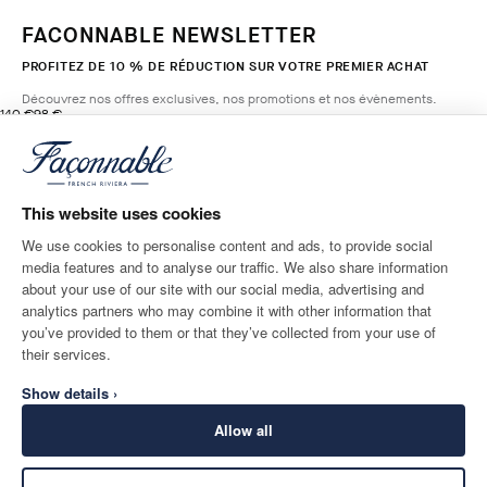
FACONNABLE NEWSLETTER
PROFITEZ DE 10 % DE RÉDUCTION SUR VOTRE PREMIER ACHAT
Découvrez nos offres exclusives, nos promotions et nos évènements.
original price 140 €
current price 98 €
140 €
98 €
3
Couleurs
- 30%
*
E-mail
LIGHT
BEIGE
This website uses cookies
AJOUTER AU PANIER
Taille
We use cookies to personalise content and ads, to provide social
media features and to analyse our traffic. We also share information
ADRESSE POSTALE
LANGUE
about your use of our site with our social media, advertising and
France
Modifier
Français
analytics partners who may combine it with other information that
you’ve provided to them or that they’ve collected from your use of
CONTACTEZ-NOUS
their services.
Show details ›
Allow all