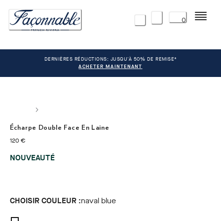
Menu
0
DERNIÈRES RÉDUCTIONS: JUSQU'À 50% DE REMISE*
ACHETER MAINTENANT
Écharpe Double Face En Laine
current price 120 €
120 €
NOUVEAUTÉ
CHOISIR COULEUR :
naval blue