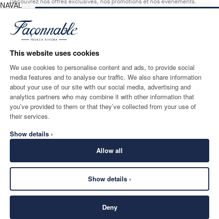
Découvrez nos offres exclusives, nos promotions et nos évènements.
NAVAL
BLUE
AJOUTER AU PANIER
Taille
*
E-mail
This website uses cookies
We use cookies to personalise content and ads, to provide social
media features and to analyse our traffic. We also share information
ADRESSE POSTALE
LANGUE
about your use of our site with our social media, advertising and
France
Modifier
Français
analytics partners who may combine it with other information that
you’ve provided to them or that they’ve collected from your use of
CONTACTEZ-NOUS
their services.
Show details ›
Allow all
Show details ›
SECURE
©
2026
Façonnable
SHOPPING
Deny