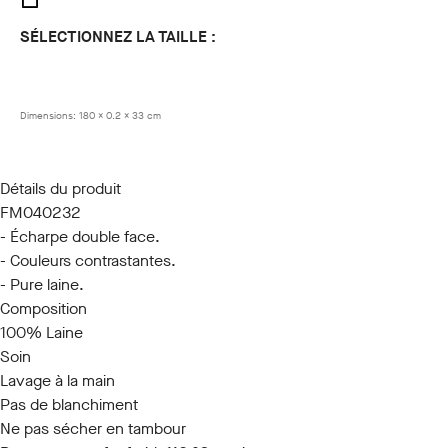
SÉLECTIONNEZ LA TAILLE :
LLE UNIQUE
Dimensions:
180 x 0.2 x 33 cm
Détails du produit
FM040232
- Écharpe double face.
- Couleurs contrastantes.
- Pure laine.
Composition
100% Laine
Soin
Lavage à la main
Pas de blanchiment
Ne pas sécher en tambour