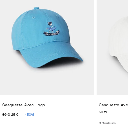
Casquette Avec Logo
Casquette Av
ORIGINAL PRICE 50 €
CURRENT PRICE 25 €
CURRENT 
50 €
50 €
25 €
-
50
%
3
Couleurs