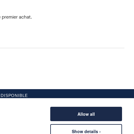
 premier achat.
 DISPONIBLE
Allow all
Show details ›