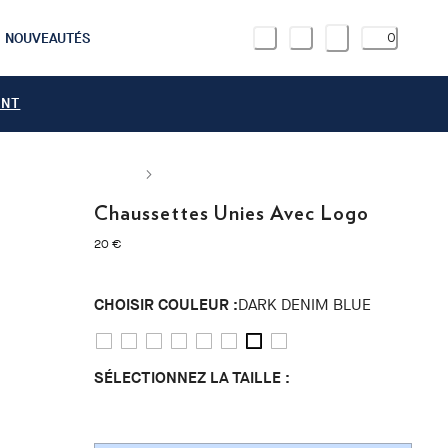
NOUVEAUTÉS
0
ANT
Chaussettes Unies Avec Logo
current price 20 €
20 €
CHOISIR COULEUR :
DARK DENIM BLUE
SÉLECTIONNEZ LA TAILLE :
S/M
L/XL