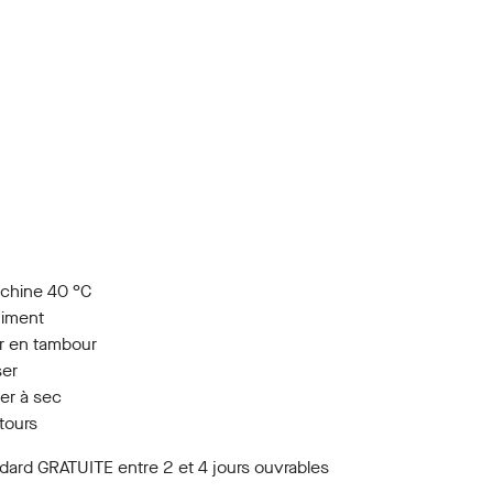
chine 40 °C
himent
r en tambour
ser
er à sec
etours
ndard GRATUITE entre 2 et 4 jours ouvrables