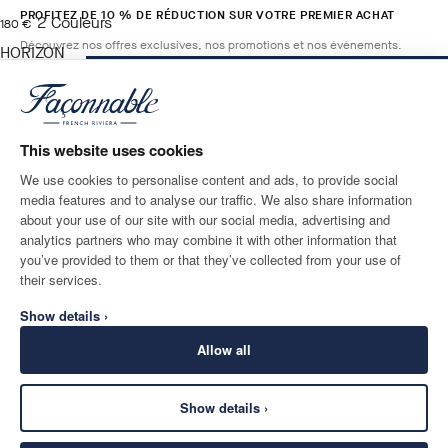
PROFITEZ DE 10 % DE RÉDUCTION SUR VOTRE PREMIER ACHAT
2
Couleurs
current price 180 €
180 €
Découvrez nos offres exclusives, nos promotions et nos évènements.
HORIZON
BLUE
AJOUTER AU PANIER
Taille
*
E-mail
This website uses cookies
We use cookies to personalise content and ads, to provide social
media features and to analyse our traffic. We also share information
ADRESSE POSTALE
LANGUE
about your use of our site with our social media, advertising and
Monaco
Modifier
Français
analytics partners who may combine it with other information that
you’ve provided to them or that they’ve collected from your use of
CONTACTEZ-NOUS
their services.
Show details ›
Allow all
Show details ›
SECURE
©
2026
Façonnable
SHOPPING