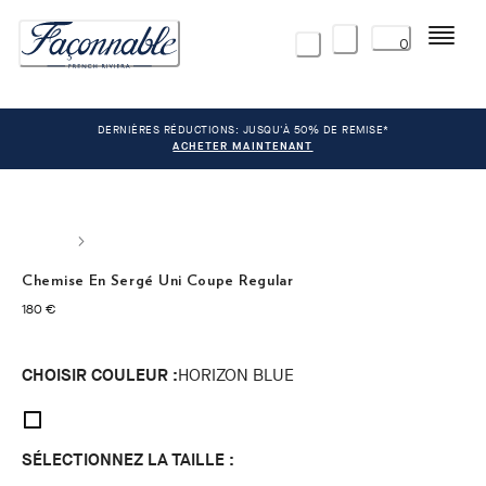
Menu
0
DERNIÈRES RÉDUCTIONS: JUSQU'À 50% DE REMISE*
ACHETER MAINTENANT
Chemise En Sergé Uni Coupe Regular
current price 180 €
180 €
CHOISIR COULEUR :
HORIZON BLUE
SÉLECTIONNEZ LA TAILLE :