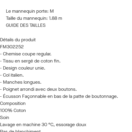
S
M
L
XL
XXL
3XL
Le mannequin porte:
M
Taille du mannequin:
1.88 m
GUIDE DES TAILLES
Détails du produit
FM302252
- Chemise coupe regular.
- Tissu en sergé de coton fin.
- Design couleur unie.
- Col italien.
- Manches longues.
- Poignet arrondi avec deux boutons.
- Écusson Façonnable en bas de la patte de boutonnage.
Composition
100% Coton
Soin
Lavage en machine 30 °C, essorage doux
Pas de blanchiment