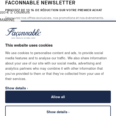
FACONNABLE NEWSLETTER
PROFITEZ DE 10 % DE RÉDUCTION SUR VOTRE PREMIER ACHAT
2
Couleurs
current price 220 €
220 €
Découvrez nos offres exclusives, nos promotions et nos évènements.
MARINE
BLUE
AJOUTER AU PANIER
Taille
*
E-mail
This website uses cookies
We use cookies to personalise content and ads, to provide social
media features and to analyse our traffic. We also share information
ADRESSE POSTALE
LANGUE
about your use of our site with our social media, advertising and
Monaco
Modifier
Français
analytics partners who may combine it with other information that
you’ve provided to them or that they’ve collected from your use of
CONTACTEZ-NOUS
their services.
Show details ›
Allow all
Show details ›