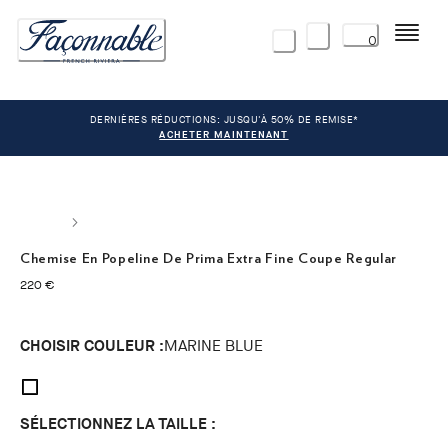
Menu
0
DERNIÈRES RÉDUCTIONS: JUSQU'À 50% DE REMISE*
ACHETER MAINTENANT
Chemise En Popeline De Prima Extra Fine Coupe Regular
current price 220 €
220 €
CHOISIR COULEUR :
MARINE BLUE
SÉLECTIONNEZ LA TAILLE :