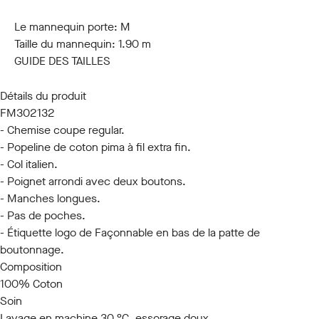
S
M
L
XL
XXL
3XL
Le mannequin porte:
M
Taille du mannequin:
1.90 m
GUIDE DES TAILLES
Détails du produit
FM302132
- Chemise coupe regular.
- Popeline de coton pima à fil extra fin.
- Col italien.
- Poignet arrondi avec deux boutons.
- Manches longues.
- Pas de poches.
- Étiquette logo de Façonnable en bas de la patte de
boutonnage.
Composition
100% Coton
Soin
Lavage en machine 30 °C, essorage doux