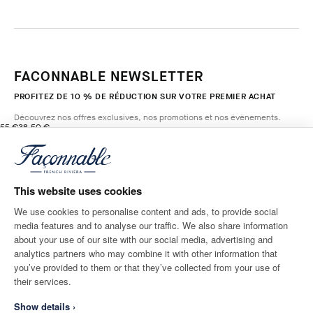
FACONNABLE NEWSLETTER
PROFITEZ DE 10 % DE RÉDUCTION SUR VOTRE PREMIER ACHAT
Découvrez nos offres exclusives, nos promotions et nos évènements.
original price 55 €
current price 38.50 €
55 €
38.50 €
14
Couleurs
- 30%
*
E-mail
HORIZON
BLUE
This website uses cookies
AJOUTER AU PANIER
Taille
We use cookies to personalise content and ads, to provide social
media features and to analyse our traffic. We also share information
ADRESSE POSTALE
LANGUE
about your use of our site with our social media, advertising and
Switzerland
Modifier
Français
analytics partners who may combine it with other information that
you’ve provided to them or that they’ve collected from your use of
CONTACTEZ-NOUS
their services.
Show details ›