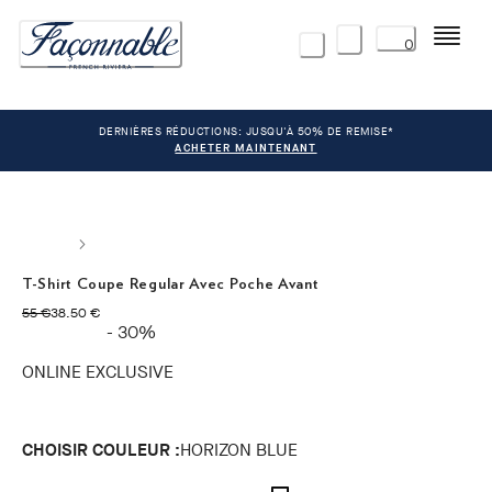
Menu
0
DERNIÈRES RÉDUCTIONS: JUSQU'À 50% DE REMISE*
ACHETER MAINTENANT
T-Shirt Coupe Regular Avec Poche Avant
original price 55 €
current price 38.50 €
55 €
38.50 €
- 30%
ONLINE EXCLUSIVE
CHOISIR COULEUR :
HORIZON BLUE