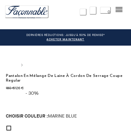
Menu
0
DERNIÈRES RÉDUCTIONS: JUSQU'À 50% DE REMISE*
ACHETER MAINTENANT
Pantalon En Mélange De Laine À Cordon De Serrage Coupe
Regular
original price 180 €
current price 126 €
180 €
126 €
- 30%
CHOISIR COULEUR :
MARINE BLUE