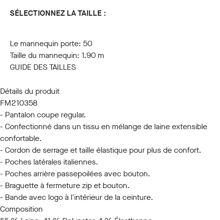
SÉLECTIONNEZ LA TAILLE :
44
46
48
50
52
54
56
58
60
Le mannequin porte:
50
Taille du mannequin:
1.90 m
GUIDE DES TAILLES
Détails du produit
FM210358
- Pantalon coupe regular.
- Confectionné dans un tissu en mélange de laine extensible
confortable.
- Cordon de serrage et taille élastique pour plus de confort.
- Poches latérales italiennes.
- Poches arrière passepoilées avec bouton.
- Braguette à fermeture zip et bouton.
- Bande avec logo à l'intérieur de la ceinture.
Composition