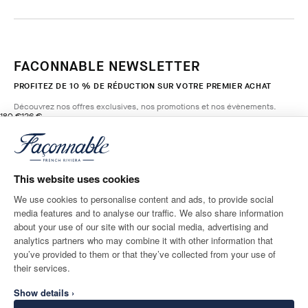
FACONNABLE NEWSLETTER
PROFITEZ DE 10 % DE RÉDUCTION SUR VOTRE PREMIER ACHAT
Découvrez nos offres exclusives, nos promotions et nos évènements.
original price 180 €
current price 126 €
180 €
126 €
1
Couleurs
- 30%
*
E-mail
MARINE
BLUE
This website uses cookies
AJOUTER AU PANIER
Taille
We use cookies to personalise content and ads, to provide social
media features and to analyse our traffic. We also share information
ADRESSE POSTALE
LANGUE
about your use of our site with our social media, advertising and
Switzerland
Modifier
Français
analytics partners who may combine it with other information that
you’ve provided to them or that they’ve collected from your use of
CONTACTEZ-NOUS
their services.
Show details ›