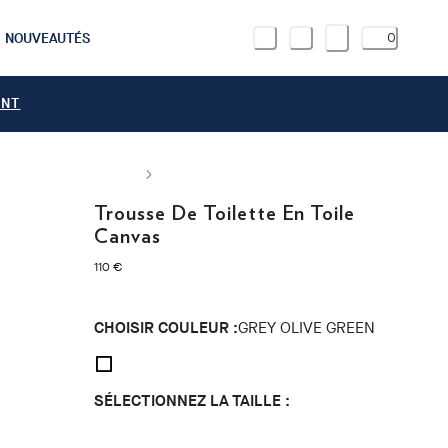
NOUVEAUTÉS
0
ANT
Trousse De Toilette En Toile
Canvas
current price 110 €
110 €
CHOISIR COULEUR :
GREY OLIVE GREEN
SÉLECTIONNEZ LA TAILLE :
ONE SIZE