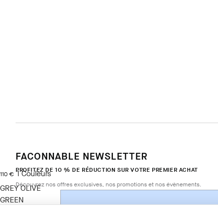
FACONNABLE NEWSLETTER
PROFITEZ DE 10 % DE RÉDUCTION SUR VOTRE PREMIER ACHAT
1
Couleurs
current price 110 €
110 €
Découvrez nos offres exclusives, nos promotions et nos évènements.
GREY OLIVE
GREEN
Taille
*
E-mail