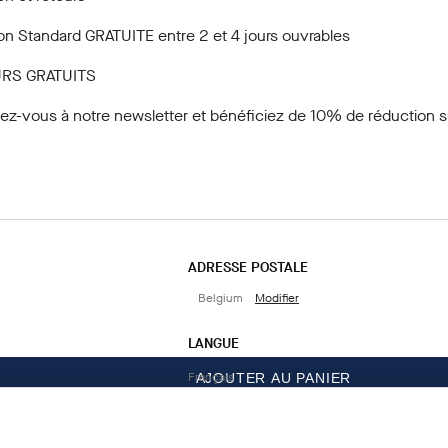
son Standard GRATUITE entre 2 et 4 jours ouvrables
RS GRATUITS
vez-vous à notre newsletter
et bénéficiez de 10% de réduction su
ADRESSE POSTALE
Belgium
Modifier
LANGUE
Français
AJOUTER AU PANIER
CONTACTEZ-NOUS