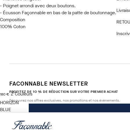
- Poignet arrondi avec deux boutons.
Livrai
- Écusson Façonnable en bas de la patte de boutonnage.
Composition
RETOU
100% Coton
Inscri
FACONNABLE NEWSLETTER
PROFITEZ DE 10 % DE RÉDUCTION SUR VOTRE PREMIER ACHAT
2
Couleurs
current price 180 €
180 €
Découvrez nos offres exclusives, nos promotions et nos évènements.
HORIZON
BLUE
Taille
*
E-mail