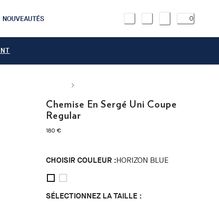
NOUVEAUTÉS
0
ANT
Chemise En Sergé Uni Coupe
Regular
current price 180 €
180 €
CHOISIR COULEUR :
HORIZON BLUE
SÉLECTIONNEZ LA TAILLE :
S
M
L
XL
XXL
3XL