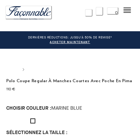
Menu
0
DERNIÈRES RÉDUCTIONS: JUSQU'À 50% DE REMISE*
ACHETER MAINTENANT
Polo Coupe Regular À Manches Courtes Avec Poche En Pima
current price 110 €
110 €
CHOISIR COULEUR :
MARINE BLUE
SÉLECTIONNEZ LA TAILLE :