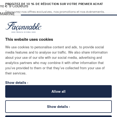
PROFITEZ DE 10 % DE RÉDUCTION SUR VOTRE PREMIER ACHAT
9
Couleurs
current price 110 €
110 €
Découvrez nos offres exclusives, nos promotions et nos évènements.
MARINE
BLUE
AJOUTER AU PANIER
Taille
*
E-mail
This website uses cookies
We use cookies to personalise content and ads, to provide social
media features and to analyse our traffic. We also share information
ADRESSE POSTALE
LANGUE
about your use of our site with our social media, advertising and
Belgium
Modifier
Français
analytics partners who may combine it with other information that
you’ve provided to them or that they’ve collected from your use of
CONTACTEZ-NOUS
their services.
Show details ›
Allow all
Show details ›
SECURE
©
2026
Façonnable
SHOPPING