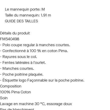
S
M
L
XL
XXL
3XL
Le mannequin porte:
M
Taille du mannequin:
1.91 m
GUIDE DES TAILLES
Détails du produit
FM540498
- Polo coupe regular à manches courtes.
- Confectionné à 100 % en coton Pima.
- Rayures sous le col.
- Fentes latérales à l'ourlet.
- Manches courtes.
- Poche poitrine plaquée.
- Étiquette logo Façonnable sur la poche poitrine.
Composition
100% Pima Coton
Soin
Lavage en machine 30 °C, essorage doux
Pas de blanchiment