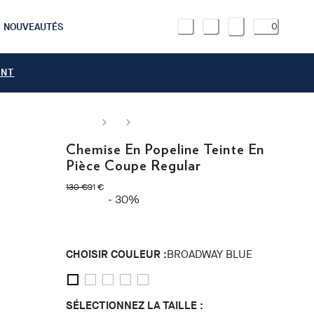
NOUVEAUTÉS
0
ANT
Chemise En Popeline Teinte En
Pièce Coupe Regular
original price 130 €
current price 91 €
130 €
91 €
- 30%
CHOISIR COULEUR :
BROADWAY BLUE
SÉLECTIONNEZ LA TAILLE :