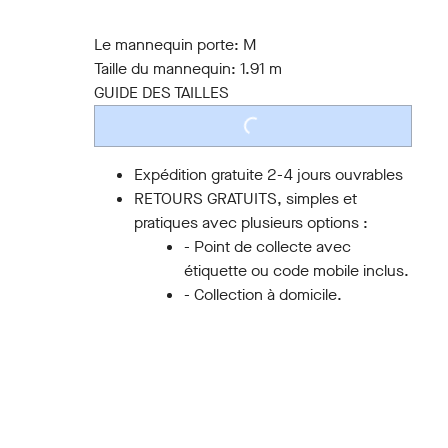
S
M
L
XL
XXL
3XL
Le mannequin porte:
M
Taille du mannequin:
1.91 m
GUIDE DES TAILLES
LOADING...
Expédition gratuite 2-4 jours ouvrables
RETOURS GRATUITS, simples et
pratiques avec plusieurs options :
- Point de collecte avec
étiquette ou code mobile inclus.
- Collection à domicile.