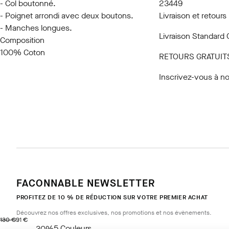
- Col boutonné.
23449
- Poignet arrondi avec deux boutons.
Livraison et retours
- Manches longues.
Livraison Standard 
Composition
100% Coton
RETOURS GRATUIT
Inscrivez-vous à no
FACONNABLE NEWSLETTER
PROFITEZ DE 10 % DE RÉDUCTION SUR VOTRE PREMIER ACHAT
Découvrez nos offres exclusives, nos promotions et nos évènements.
original price 130 €
current price 91 €
130 €
91 €
5
Couleurs
- 30%