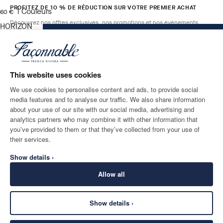
PROFITEZ DE 10 % DE RÉDUCTION SUR VOTRE PREMIER ACHAT
1
Couleurs
current price 60 €
60 €
Découvrez nos offres exclusives, nos promotions et nos évènements.
HORIZON
ENVOYEZ-MOI UN E-MAIL LORSQUE CET
BLUE
ARTICLE SERA DISPONIBLE
Taille
*
E-mail
This website uses cookies
We use cookies to personalise content and ads, to provide social
media features and to analyse our traffic. We also share information
ADRESSE POSTALE
LANGUE
about your use of our site with our social media, advertising and
Belgium
Modifier
Français
analytics partners who may combine it with other information that
you’ve provided to them or that they’ve collected from your use of
CONTACTEZ-NOUS
their services.
Show details ›
Allow all
Show details ›
SECURE
©
2026
Façonnable
SHOPPING