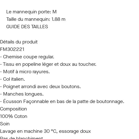
S
M
L
XL
XXL
3XL
Le mannequin porte:
M
Taille du mannequin:
1.88 m
GUIDE DES TAILLES
Détails du produit
FM302221
- Chemise coupe regular.
- Tissu en popeline léger et doux au toucher.
- Motif à micro rayures.
- Col italien.
- Poignet arrondi avec deux boutons.
- Manches longues.
- Écusson Façonnable en bas de la patte de boutonnage.
Composition
100% Coton
Soin
Lavage en machine 30 °C, essorage doux
Pas de blanchiment