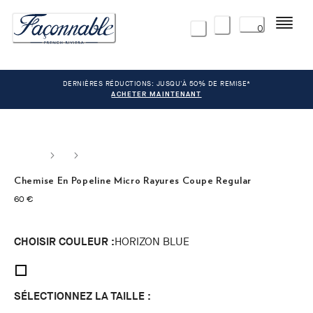
Menu
0
DERNIÈRES RÉDUCTIONS: JUSQU'À 50% DE REMISE*
ACHETER MAINTENANT
Chemise En Popeline Micro Rayures Coupe Regular
current price 60 €
60 €
CHOISIR COULEUR :
HORIZON BLUE
SÉLECTIONNEZ LA TAILLE :