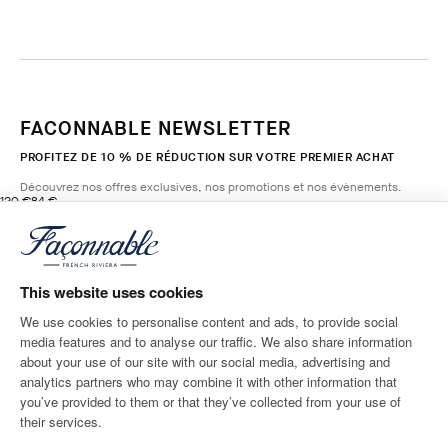
FACONNABLE NEWSLETTER
PROFITEZ DE 10 % DE RÉDUCTION SUR VOTRE PREMIER ACHAT
Découvrez nos offres exclusives, nos promotions et nos évènements.
original price 120 €
current price 84 €
120 €
84 €
1
Couleurs
- 30%
*
E-mail
DK STONE
WASH
This website uses cookies
AJOUTER AU PANIER
Taille
We use cookies to personalise content and ads, to provide social
media features and to analyse our traffic. We also share information
ADRESSE POSTALE
LANGUE
about your use of our site with our social media, advertising and
Belgium
Modifier
Français
analytics partners who may combine it with other information that
you’ve provided to them or that they’ve collected from your use of
CONTACTEZ-NOUS
their services.