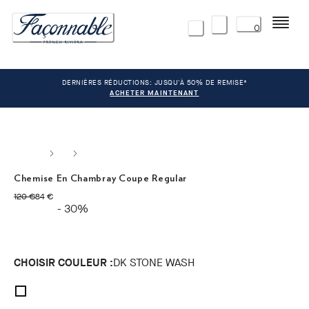
Menu
0
DERNIÈRES RÉDUCTIONS: JUSQU'À 50% DE REMISE*
ACHETER MAINTENANT
Chemise En Chambray Coupe Regular
original price 120 €
current price 84 €
120 €
84 €
- 30%
CHOISIR COULEUR :
DK STONE WASH