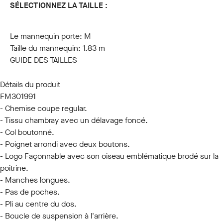
SÉLECTIONNEZ LA TAILLE :
S
M
L
XL
XXL
3XL
Le mannequin porte:
M
Taille du mannequin:
1.83 m
GUIDE DES TAILLES
Détails du produit
FM301991
- Chemise coupe regular.
- Tissu chambray avec un délavage foncé.
- Col boutonné.
- Poignet arrondi avec deux boutons.
- Logo Façonnable avec son oiseau emblématique brodé sur la
poitrine.
- Manches longues.
- Pas de poches.
- Pli au centre du dos.
- Boucle de suspension à l'arrière.