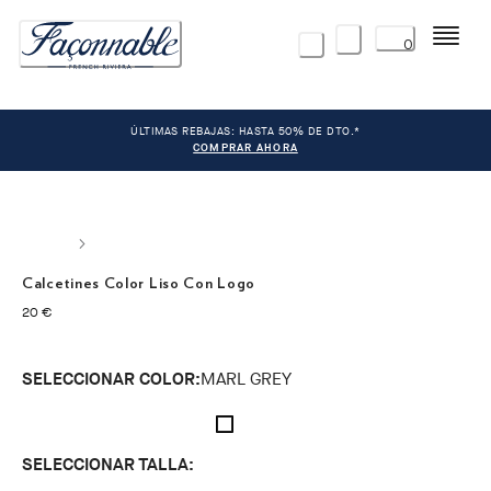
Menú
0
ÚLTIMAS REBAJAS: HASTA 50% DE DTO.*
COMPRAR AHORA
Calcetines Color Liso Con Logo
precio actual 20 €
20 €
SELECCIONAR COLOR:
MARL GREY
SELECCIONAR TALLA: