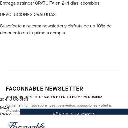
Entrega estándar GRATUITA en 2-4 días laborables
DEVOLUCIONES GRATUITAS
Suscríbete a nuestra newsletter
y disfruta de un 10% de
descuento en tu primera compra.
FACONNABLE NEWSLETTER
OBTÉN UN 10% DE DESCUENTO EN TU PRIMERA COMPRA
8
Colores
precio actual 20 €
20 €
Mantente informado sobre nuestros eventos, promociones y ofertas
MARL
exclusivas.
GREY
AÑADIR A LA CESTA
Talla
*
Correo electrónico