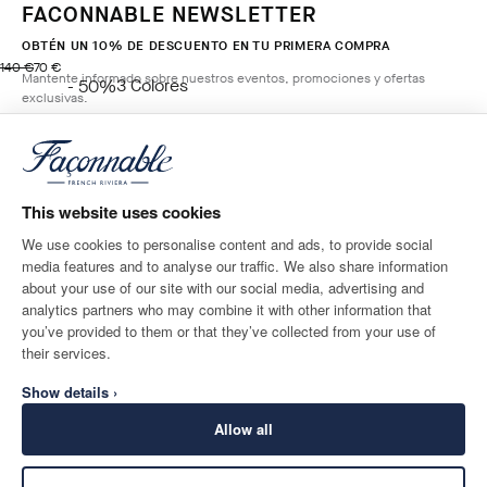
FACONNABLE NEWSLETTER
OBTÉN UN 10% DE DESCUENTO EN TU PRIMERA COMPRA
original price 140 €
precio actual 70 €
140 €
70 €
Mantente informado sobre nuestros eventos, promociones y ofertas
3
Colores
- 50%
exclusivas.
BLUE
AÑADIR A LA CESTA
*
Correo electrónico
Talla
This website uses cookies
We use cookies to personalise content and ads, to provide social
media features and to analyse our traffic. We also share information
DESTINO DE ENTREGA
IDIOMA
about your use of our site with our social media, advertising and
Spain
Cambio
español
analytics partners who may combine it with other information that
you’ve provided to them or that they’ve collected from your use of
CONTACTA CON NOSOTROS
their services.
Show details ›
Allow all