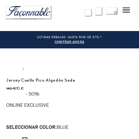
Menú
0
ÚLTIMAS REBAJAS: HASTA 50% DE DTO.*
COMPRAR AHORA
Jersey Cuello Pico Algodón Seda
original price 140 €
precio actual 70 €
140 €
70 €
- 50%
ONLINE EXCLUSIVE
SELECCIONAR COLOR:
BLUE