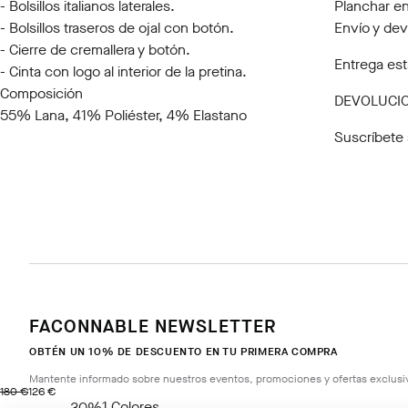
- Bolsillos italianos laterales.
Planchar en
- Bolsillos traseros de ojal con botón.
Envío y de
- Cierre de cremallera y botón.
Entrega est
- Cinta con logo al interior de la pretina.
Composición
DEVOLUCIO
55% Lana, 41% Poliéster, 4% Elastano
Suscríbete 
FACONNABLE NEWSLETTER
OBTÉN UN 10% DE DESCUENTO EN TU PRIMERA COMPRA
Mantente informado sobre nuestros eventos, promociones y ofertas exclusi
original price 180 €
precio actual 126 €
180 €
126 €
1
Colores
- 30%