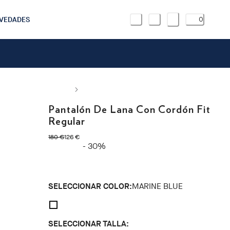
VEDADES
0
Pantalón De Lana Con Cordón Fit
Regular
original price 180 €
precio actual 126 €
180 €
126 €
- 30%
SELECCIONAR COLOR:
MARINE BLUE
SELECCIONAR TALLA: