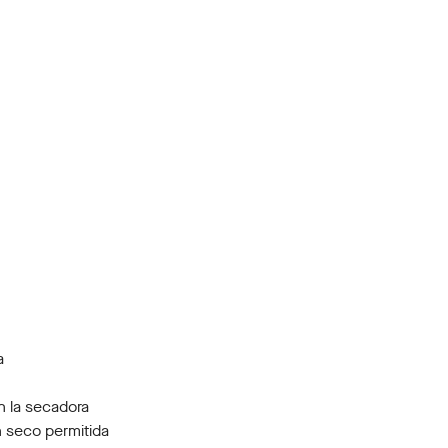
a
n la secadora
 seco permitida