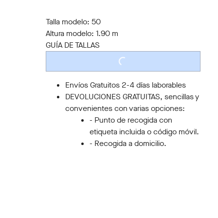
44
46
48
50
52
54
56
58
60
Talla modelo:
50
Altura modelo:
1.90 m
GUÍA DE TALLAS
LOADING...
Envíos Gratuitos 2-4 días laborables
DEVOLUCIONES GRATUITAS, sencillas y
convenientes con varias opciones:
- Punto de recogida con
etiqueta incluida o código móvil.
- Recogida a domicilio.