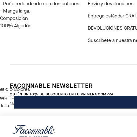
- Puño redondeado con dos botones.
Envío y devoluciones
- Manga larga.
Entrega estándar GRATU
Composición
100% Algodón
DEVOLUCIONES GRATU
Suscríbete a nuestra n
FACONNABLE NEWSLETTER
5
Colores
precio actual 65 €
65 €
OBTÉN UN 10% DE DESCUENTO EN TU PRIMERA COMPRA
WHITE
Mantente informado sobre nuestros eventos, promociones y ofertas exclusi
Talla
*
Correo electrónico