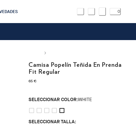
VEDADES
0
Camisa Popelín Teñida En Prenda
Fit Regular
precio actual 65 €
65 €
SELECCIONAR COLOR:
WHITE
SELECCIONAR TALLA:
S
M
L
XL
XXL
3XL