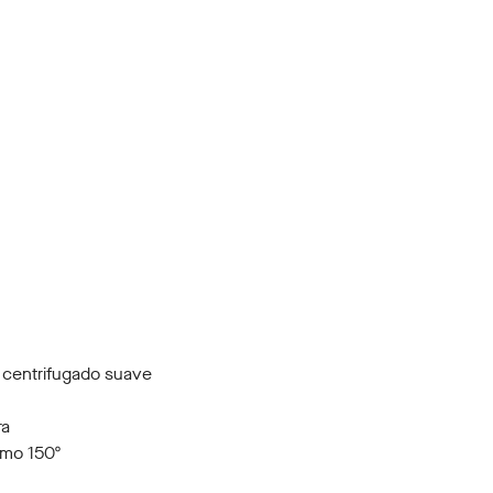
 centrifugado suave
ra
imo 150º