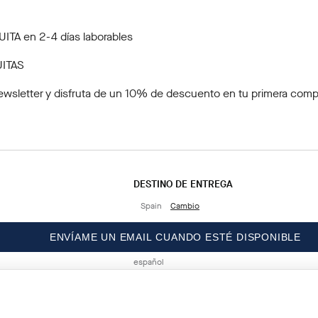
ITA en 2-4 días laborables
ITAS
ewsletter
y disfruta de un 10% de descuento en tu primera comp
DESTINO DE ENTREGA
Spain
Cambio
IDIOMA
ENVÍAME UN EMAIL CUANDO ESTÉ DISPONIBLE
vas.
español
CONTACTA CON NOSOTROS