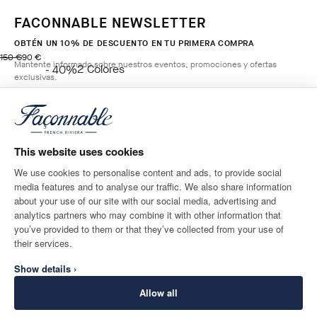
FACONNABLE NEWSLETTER
OBTÉN UN 10% DE DESCUENTO EN TU PRIMERA COMPRA
original price 150 €
precio actual 90 €
150 €
90 €
Mantente informado sobre nuestros eventos, promociones y ofertas
2
Colores
- 40%
exclusivas.
WHITE
AÑADIR A LA CESTA
*
Correo electrónico
Talla
This website uses cookies
We use cookies to personalise content and ads, to provide social
media features and to analyse our traffic. We also share information
DESTINO DE ENTREGA
IDIOMA
about your use of our site with our social media, advertising and
Spain
Cambio
español
analytics partners who may combine it with other information that
you’ve provided to them or that they’ve collected from your use of
CONTACTA CON NOSOTROS
their services.
Show details ›
Allow all