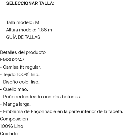
SELECCIONAR TALLA:
S
M
L
XL
XXL
3XL
Talla modelo:
M
Altura modelo:
1.86 m
GUÍA DE TALLAS
Detalles del producto
FM302247
- Camisa fit regular.
- Tejido 100% lino.
- Diseño color liso.
- Cuello mao.
- Puño redondeado con dos botones.
- Manga larga.
- Emblema de Façonnable en la parte inferior de la tapeta.
Composición
100% Lino
Cuidado