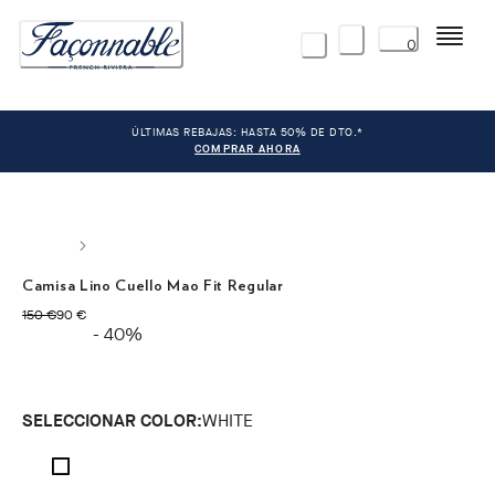
Menú
0
ÚLTIMAS REBAJAS: HASTA 50% DE DTO.*
COMPRAR AHORA
Camisa Lino Cuello Mao Fit Regular
original price 150 €
precio actual 90 €
150 €
90 €
- 40%
SELECCIONAR COLOR:
WHITE