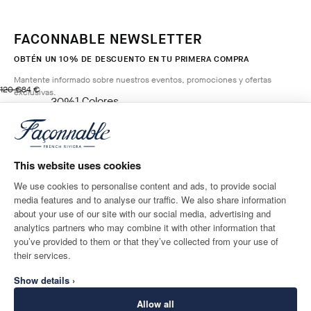
FACONNABLE NEWSLETTER
OBTÉN UN 10% DE DESCUENTO EN TU PRIMERA COMPRA
Mantente informado sobre nuestros eventos, promociones y ofertas
original price 120 €
precio actual 84 €
120 €
84 €
exclusivas.
1
Colores
- 30%
*
Correo electrónico
BROADWAY
BLUE
AÑADIR A LA CESTA
This website uses cookies
Talla
We use cookies to personalise content and ads, to provide social
media features and to analyse our traffic. We also share information
DESTINO DE ENTREGA
IDIOMA
about your use of our site with our social media, advertising and
Spain
Cambio
español
analytics partners who may combine it with other information that
you’ve provided to them or that they’ve collected from your use of
CONTACTA CON NOSOTROS
their services.
Show details ›
Allow all