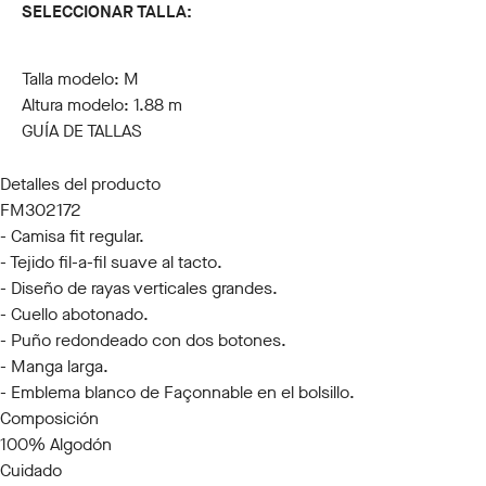
SELECCIONAR TALLA:
S
M
L
XL
XXL
3XL
Talla modelo:
M
Altura modelo:
1.88 m
GUÍA DE TALLAS
Detalles del producto
FM302172
- Camisa fit regular.
- Tejido fil-a-fil suave al tacto.
- Diseño de rayas verticales grandes.
- Cuello abotonado.
- Puño redondeado con dos botones.
- Manga larga.
- Emblema blanco de Façonnable en el bolsillo.
Composición
100% Algodón
Cuidado