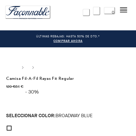
Menú
0
ÚLTIMAS REBAJAS: HASTA 50% DE DTO.*
COMPRAR AHORA
Camisa Fil-A-Fil Rayas Fit Regular
original price 120 €
precio actual 84 €
120 €
84 €
- 30%
SELECCIONAR COLOR:
BROADWAY BLUE