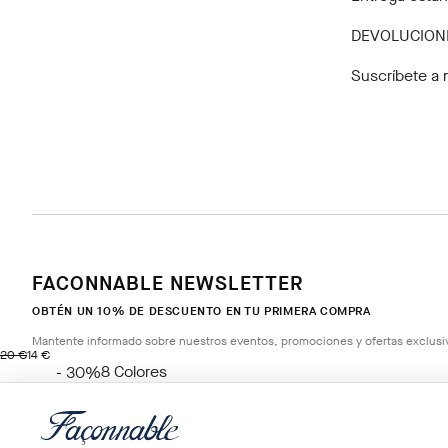
DEVOLUCION
Suscríbete a 
FACONNABLE NEWSLETTER
OBTÉN UN 10% DE DESCUENTO EN TU PRIMERA COMPRA
Mantente informado sobre nuestros eventos, promociones y ofertas exclusi
original price 20 €
precio actual 14 €
20 €
14 €
8
Colores
- 30%
*
Correo electrónico
BERRY
RED