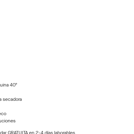
uina 40º
a secadora
eco
uciones
dar GRATUITA en 2-4 días laborables