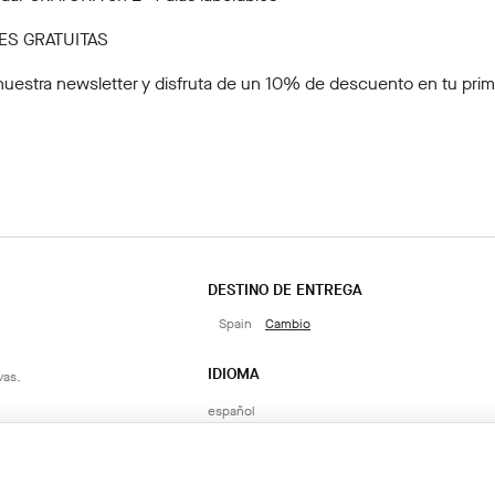
ES GRATUITAS
nuestra newsletter
y disfruta de un 10% de descuento en tu pri
DESTINO DE ENTREGA
Spain
Cambio
IDIOMA
vas.
español
CONTACTA CON NOSOTROS
AÑADIR A LA CESTA