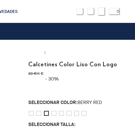
VEDADES
0
Calcetines Color Liso Con Logo
original price 20 €
precio actual 14 €
20 €
14 €
- 30%
SELECCIONAR COLOR:
BERRY RED
SELECCIONAR TALLA: