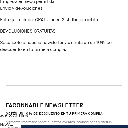
Limpieza en seco permitida
Envío y devoluciones
Entrega estándar GRATUITA en 2-4 días laborables
DEVOLUCIONES GRATUITAS
Suscríbete a nuestra newsletter
y disfruta de un 10% de
descuento en tu primera compra.
FACONNABLE NEWSLETTER
OBTÉN UN 10% DE DESCUENTO EN TU PRIMERA COMPRA
3
Colores
precio actual 35 €
35 €
Mantente informado sobre nuestros eventos, promociones y ofertas
NAVAL
exclusivas.