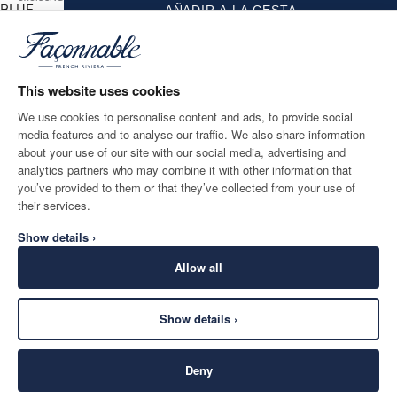
BLUE
AÑADIR A LA CESTA
Talla
*
Correo electrónico
This website uses cookies
We use cookies to personalise content and ads, to provide social
media features and to analyse our traffic. We also share information
DESTINO DE ENTREGA
IDIOMA
about your use of our site with our social media, advertising and
Spain
Cambio
español
analytics partners who may combine it with other information that
you’ve provided to them or that they’ve collected from your use of
CONTACTA CON NOSOTROS
their services.
Show details ›
Allow all
Show details ›
SECURE
©
2026
Façonnable
SHOPPING
Deny