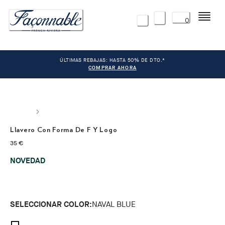
Menú
0
ÚLTIMAS REBAJAS: HASTA 50% DE DTO.*
COMPRAR AHORA
Llavero Con Forma De F Y Logo
precio actual 35 €
35 €
NOVEDAD
SELECCIONAR COLOR:
NAVAL BLUE