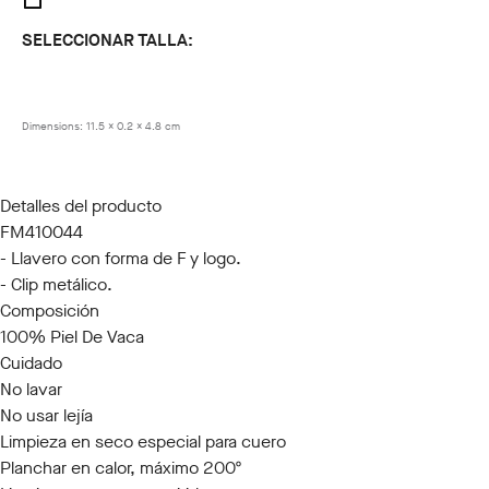
SELECCIONAR TALLA:
LLA ÚNICA
Dimensions:
11.5 x 0.2 x 4.8 cm
Detalles del producto
FM410044
- Llavero con forma de F y logo.
- Clip metálico.
Composición
100% Piel De Vaca
Cuidado
No lavar
No usar lejía
Limpieza en seco especial para cuero
Planchar en calor, máximo 200º